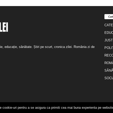
Cat
CATE
EDUC
JUST
ție, educație, sănătate. Știri pe scurt, cronica zilei. România zi de
POLI
REC
ROM
SĂNĂ
SOCI
e cookie-uri pentru a se asigura ca primiti cea mai buna experienta pe website