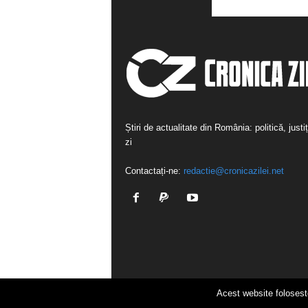
Știri de actualitate din România: politică, justi
zi
Contactați-ne:
redactie@cronicazilei.net
Acest website folosest
© Cronica Zilei 2018