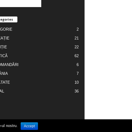
egories
GORIE
2
AȚIE
21
IȚIE
22
TICĂ
62
OMANDĂRI
6
ÂNIA
7
TATE
10
AL
36
-ul nostru.
Cronica Zilei
Contact
Publicitate
Accept