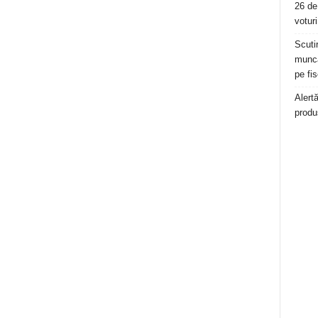
26 de
voturi
Scuti
muncă
pe fis
Alert
produ