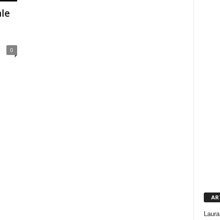
ale
0
AR
Laura