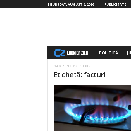
THURSDAY, AUGUST 6, 2026
PUBLICITATE
POLITICĂ
J
c
r
Acasă
Etichete
Facturi
Etichetă: facturi
o
n
i
c
a