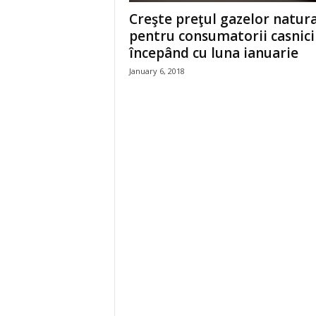
Creşte preţul gazelor natur
z
pentru consumatorii casnici
începând cu luna ianuarie
i
January 6, 2018
l
e
i