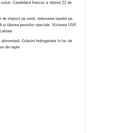
 voturi. Candidatul francez a obținut 22 de
ri de impozit pe venit, reducerea taxelor pe
 și tăierea pensiilor speciale. Viziunea USR
calitate
ă alimentară: Grăsimi hidrogenate în loc de
se din lapte