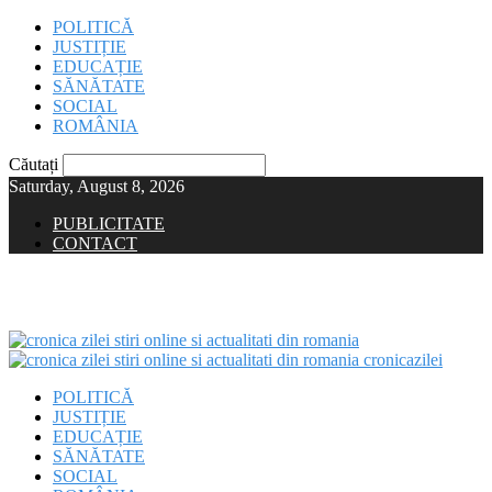
POLITICĂ
JUSTIȚIE
EDUCAȚIE
SĂNĂTATE
SOCIAL
ROMÂNIA
Căutați
Saturday, August 8, 2026
PUBLICITATE
CONTACT
cronicazilei
POLITICĂ
JUSTIȚIE
EDUCAȚIE
SĂNĂTATE
SOCIAL