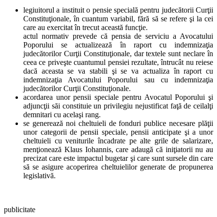
legiuitorul a instituit o pensie specială pentru judecătorii Curţii
Constituţionale, în cuantum variabil, fără să se refere şi la cei
care au exercitat în trecut această funcţie.
actul normativ prevede că pensia de serviciu a Avocatului
Poporului se actualizează în raport cu indemnizaţia
judecătorilor Curţii Constituţionale, dar textele sunt neclare în
ceea ce priveşte cuantumul pensiei rezultate, întrucât nu reiese
dacă aceasta se va stabili şi se va actualiza în raport cu
indemnizaţia Avocatului Poporului sau cu indemnizaţia
judecătorilor Curţii Constituţionale.
acordarea unor pensii speciale pentru Avocatul Poporului şi
adjuncţii săi constituie un privilegiu nejustificat faţă de ceilalţi
demnitari cu acelaşi rang.
se generează noi cheltuieli de fonduri publice necesare plăţii
unor categorii de pensii speciale, pensii anticipate şi a unor
cheltuieli cu veniturile încadrate pe alte grile de salarizare,
menţionează Klaus Iohannis, care adaugă că iniţiatorii nu au
precizat care este impactul bugetar şi care sunt sursele din care
să se asigure acoperirea cheltuielilor generate de propunerea
legislativă.
publicitate