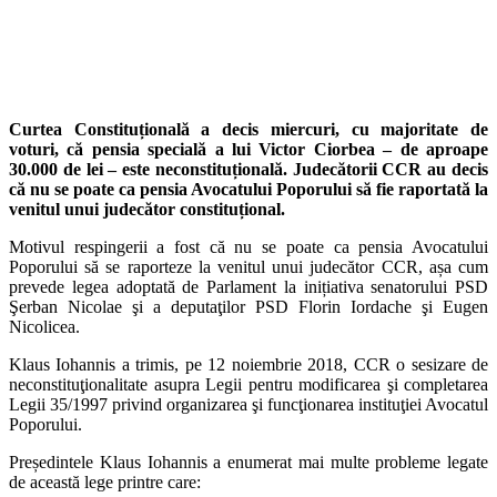
Curtea Constituțională a decis miercuri, cu majoritate de
voturi, că pensia specială a lui Victor Ciorbea – de aproape
30.000 de lei – este neconstituțională. Judecătorii CCR au decis
că nu se poate ca pensia Avocatului Poporului să fie raportată la
venitul unui judecător constituțional.
Motivul respingerii a fost că nu se poate ca pensia Avocatului
Poporului să se raporteze la venitul unui judecător CCR, așa cum
prevede legea adoptată de Parlament la inițiativa senatorului PSD
Şerban Nicolae şi a deputaţilor PSD Florin Iordache şi Eugen
Nicolicea.
Klaus Iohannis a trimis, pe 12 noiembrie 2018, CCR o sesizare de
neconstituţionalitate asupra Legii pentru modificarea şi completarea
Legii 35/1997 privind organizarea şi funcţionarea instituţiei Avocatul
Poporului.
Președintele Klaus Iohannis a enumerat mai multe probleme legate
de această lege printre care: