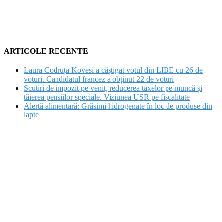
ARTICOLE RECENTE
Laura Codruța Kovesi a câștigat votul din LIBE cu 26 de
voturi. Candidatul francez a obținut 22 de voturi
Scutiri de impozit pe venit, reducerea taxelor pe muncă și
tăierea pensiilor speciale. Viziunea USR pe fiscalitate
Alertă alimentară: Grăsimi hidrogenate în loc de produse din
lapte