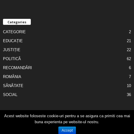
Categories
CATEGORIE
2
EDUCAȚIE
21
JUSTIȚIE
22
POLITICĂ
62
RECOMANDĂRI
6
ROMÂNIA
7
SĂNĂTATE
10
SOCIAL
36
Acest website foloseste cookie-uri pentru a se asigura ca primiti cea mai
Cronica Zilei
Contact
Publicitate
buna experienta pe website-ul nostru.
Accept
© Cronica Zilei 2018