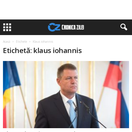
Acasă
Etichete
Klaus iohannis
Etichetă: klaus iohannis