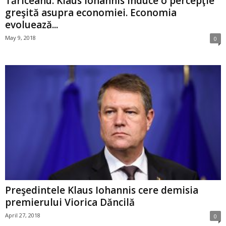
Tăriceanu: Klaus Iohannis induce o percepţie
greşită asupra economiei. Economia
evoluează...
May 9, 2018
0
Preşedintele Klaus Iohannis cere demisia
premierului Viorica Dăncilă
April 27, 2018
0