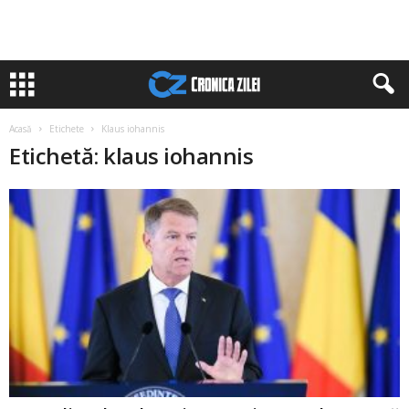
Acasă
Etichete
Klaus iohannis
Etichetă: klaus iohannis