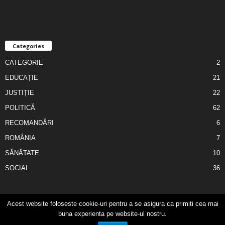
Categories
CATEGORIE
2
EDUCAȚIE
21
JUSTIȚIE
22
POLITICĂ
62
RECOMANDĂRI
6
ROMÂNIA
7
SĂNĂTATE
10
SOCIAL
36
Acest website foloseste cookie-uri pentru a se asigura ca primiti cea mai
Cronica Zilei
Contact
Publicitate
buna experienta pe website-ul nostru.