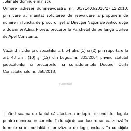
„Stimate domnule ministru,
Urmare adresei dumneavoastră nr. 30/71403/2018/27.12.2018,
prin care ați înaintat solicitarea de reevaluare a propunerii de
numire în funcția de procuror șef al Direcției Naționale Anticorupție
a doamnei Adina Florea, procuror la Parchetul de pe lângă Curtea
de Apel Constanța,
Văzând incidența dispozițiilor art. 54 alin. (1) și (2) prin raportare la
art. 48 alin. (10) și (12) din Legea nr. 303/2004 privind statutul
judecătorilor și procurorilor și considerentele Deciziei Curții
Constituționale nr. 358/2018,
publicitate
Ținând seama de faptul că atestarea îndeplinirii condițiilor legale
pentru numirea procurorilor în funcții de conducere se realizează în
formele și în modalitățile prevăzute de lege, inclusiv în condițiile