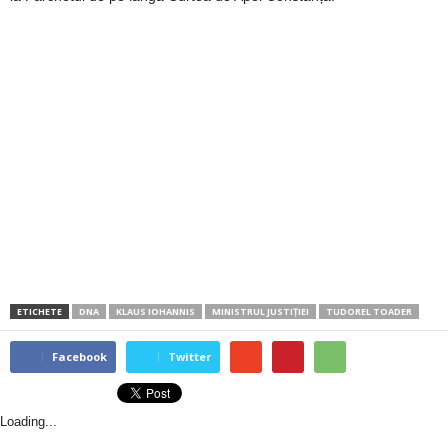
ETICHETE
DNA
KLAUS IOHANNIS
MINISTRUL JUSTIȚIEI
TUDOREL TOADER
Facebook
Twitter
Loading...