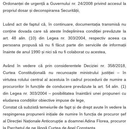
Ordonanței de urgență a Guvernului nr. 24/2008 privind accesul la
propriul dosar și deconspirarea Securității,
Luând act de faptul că, în continuare, documentația transmisă nu
conține dovada care să ateste îndeplinirea condiției prevăzute la
art. 48 alin. (10) din Legea nr. 303/2004, respectiv aceea ca
persoana propusă să nu fi făcut parte din serviciile de informații
înainte de anul 1990 și nici să nu fi colaborat cu acestea,
Având în vedere că prin considerentele Deciziei nr. 358/2018,
Curtea Constituțională nu recunoaște ministrului justiției – în
virtutea rolului central al acestuia în cadrul procedurii de numire a
procurorilor în funcțiile de conducere prevăzute la art. 54 alin. (1)
din Legea nr. 303/2004 – posibilitatea înaintării unei propuneri cu
eludarea condițiilor obiective impuse de lege,
Constat că subzistă temeiurile de fapt și de drept avute în vedere la
respingerea propunerii inițiale de numire în funcția de procuror șef
al Direcției Naționale Anticorupție a doamnei Adina Florea, procuror
la Parchetul de pe lângă Curtea de Apel Constanța.