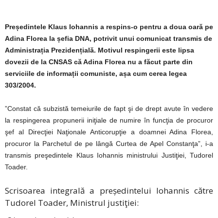
Președintele Klaus Iohannis a respins-o pentru a doua oară pe
Adina Florea la șefia DNA, potrivit unui comunicat transmis de
Administrația Prezidențială. Motivul respingerii este lipsa
dovezii de la CNSAS că Adina Florea nu a făcut parte din
serviciile de informații comuniste, așa cum cerea legea
303/2004.
”Constat că subzistă temeiurile de fapt şi de drept avute în vedere
la respingerea propunerii iniţiale de numire în funcţia de procuror
şef al Direcţiei Naţionale Anticorupţie a doamnei Adina Florea,
procuror la Parchetul de pe lângă Curtea de Apel Constanţa”, i-a
transmis preşedintele Klaus Iohannis ministrului Justiţiei, Tudorel
Toader.
Scrisoarea integrală a președintelui Iohannis către
Tudorel Toader, Ministrul justiţiei: