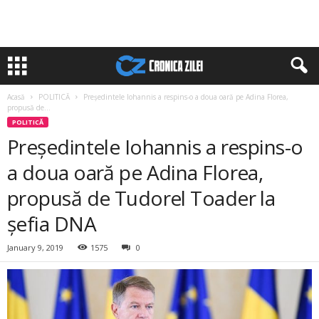
Acasă
POLITICĂ
Președintele Iohannis a respins-o a doua oară pe Adina Florea,
propusă de...
POLITICĂ
Președintele Iohannis a respins-o
a doua oară pe Adina Florea,
propusă de Tudorel Toader la
șefia DNA
January 9, 2019
1575
0