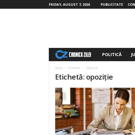
FRIDAY, AUGUST 7, 2026
PUBLICITATE
CON
POLITICĂ
J
c
r
Acasă
Etichete
Opoziție
Etichetă: opoziție
o
n
i
c
a