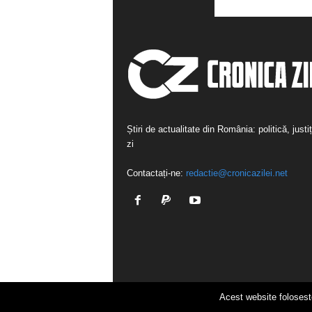
Știri de actualitate din România: politică, justi
zi
Contactați-ne:
redactie@cronicazilei.net
Acest website folosest
© Cronica Zilei 2018