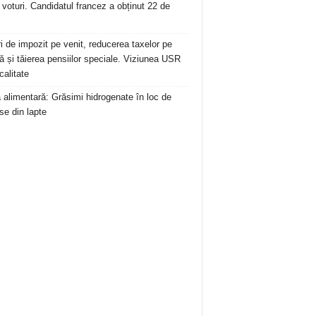
 voturi. Candidatul francez a obținut 22 de
ri de impozit pe venit, reducerea taxelor pe
 și tăierea pensiilor speciale. Viziunea USR
calitate
ă alimentară: Grăsimi hidrogenate în loc de
se din lapte