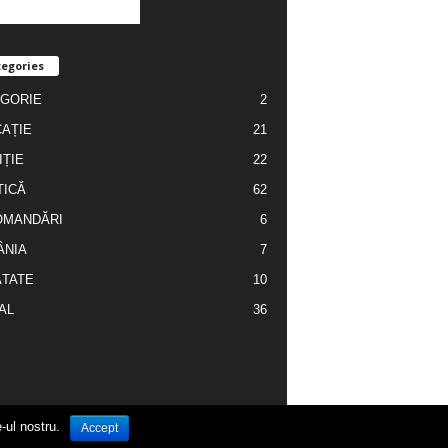
egories
GORIE
2
AȚIE
21
IȚIE
22
TICĂ
62
OMANDĂRI
6
ÂNIA
7
TATE
10
AL
36
-ul nostru.
Cronica Zilei
Contact
Publicitate
Accept