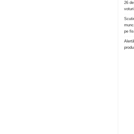
26 de
voturi
Scuti
muncă
pe fis
Alert
produ