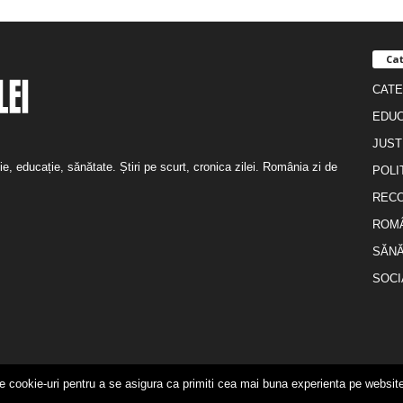
Cat
CATE
EDUC
JUST
ție, educație, sănătate. Știri pe scurt, cronica zilei. România zi de
POLI
REC
ROM
SĂNĂ
SOCI
e cookie-uri pentru a se asigura ca primiti cea mai buna experienta pe website