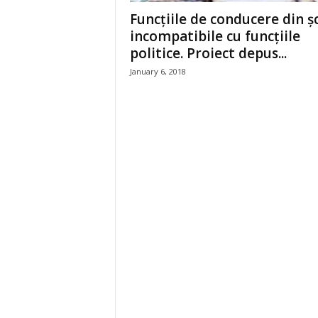
Funcțiile de conducere din șc
z
incompatibile cu funcțiile
politice. Proiect depus...
i
January 6, 2018
l
e
i