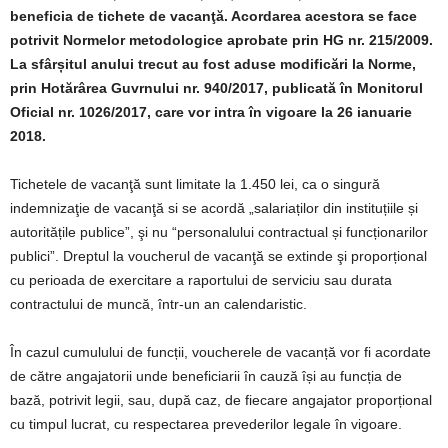
beneficia de tichete de vacanţă. Acordarea acestora se face
potrivit Normelor metodologice aprobate prin HG nr. 215/2009.
La sfârșitul anului trecut au fost aduse modificări la Norme,
prin Hotărârea Guvrnului nr. 940/2017, publicată în Monitorul
Oficial nr. 1026/2017, care vor intra în vigoare la 26 ianuarie
2018.
Tichetele de vacanţă sunt limitate la 1.450 lei, ca o singură
indemnizaţie de vacanţă si se acordă „salariaților din instituțiile și
autoritățile publice”, şi nu “personalului contractual și funcționarilor
publici”. Dreptul la voucherul de vacanţă se extinde şi proporțional
cu perioada de exercitare a raportului de serviciu sau durata
contractului de muncă, într-un an calendaristic.
În cazul cumulului de funcții, voucherele de vacanță vor fi acordate
de către angajatorii unde beneficiarii în cauză își au funcția de
bază, potrivit legii, sau, după caz, de fiecare angajator proporțional
cu timpul lucrat, cu respectarea prevederilor legale în vigoare.