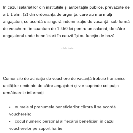
În cazul salariaților din instituțiile și autoritățile publice, prevăzute de
art. 1 alin. (2) din ordonanța de urgență, care au mai mulți
angajatori, se acordă o singură indemnizație de vacanță, sub formă
de vouchere, în cuantum de 1.450 lei pentru un salariat, de către
angajatorul unde beneficiarii în cauză își au funcția de bază.
publicitate
Comenzile de achiziție de vouchere de vacanță trebuie transmise
unităților emitente de către angajatori și vor cuprinde cel puțin
următoarele informații:
numele și prenumele beneficiarilor cărora li se acordă
voucherele;
codul numeric personal al fiecărui beneficiar, în cazul
voucherelor pe suport hârtie;